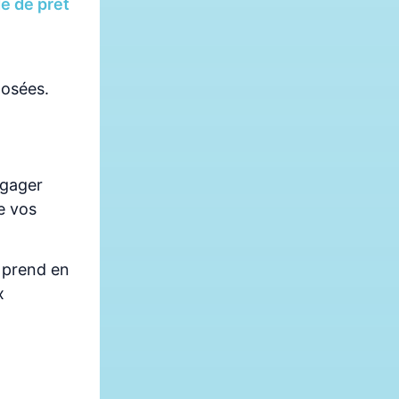
e de prêt
posées.
ngager
e vos
e prend en
x