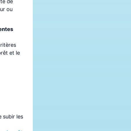
ité de
ur ou
rentes
ritères
rêt et le
e subir les