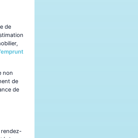
ue de
stimation
bilier,
l’emprunt
e non
ment de
sance de
s rendez-