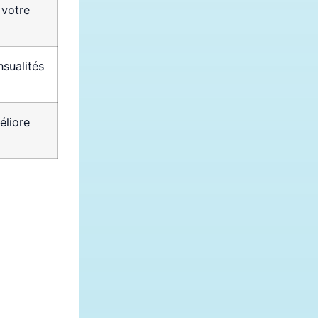
 votre
nsualités
éliore