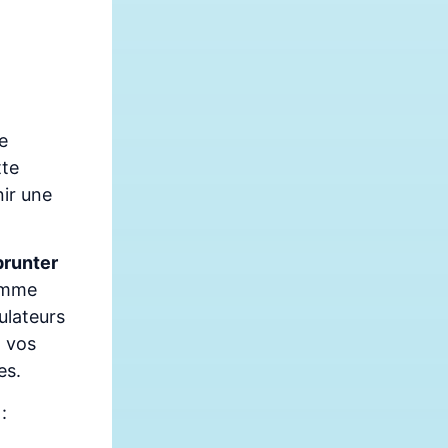
e
tte
nir une
prunter
comme
ulateurs
 vos
es.
: