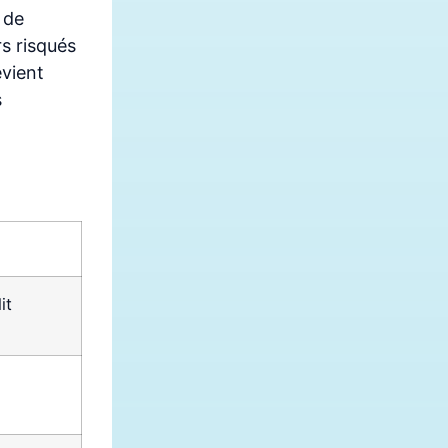
 de
rs risqués
evient
s
it