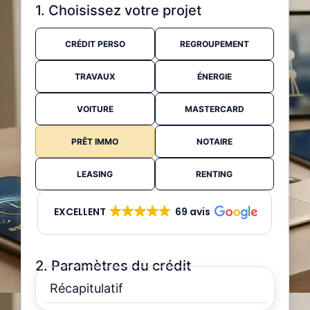
1. Choisissez votre projet
CRÉDIT PERSO
REGROUPEMENT
TRAVAUX
ÉNERGIE
VOITURE
MASTERCARD
PRÊT IMMO
NOTAIRE
LEASING
RENTING
EXCELLENT
69 avis
2. Paramètres du crédit
Récapitulatif