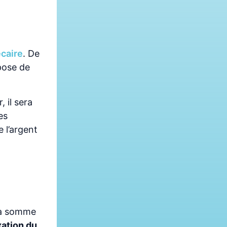
écaire
. De
spose de
 il sera
es
 l’argent
 la somme
xation du