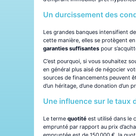
Un durcissement des condi
Les grandes banques intensifient de 
cette manière, elles se protègent en
garanties suffisantes
pour s’acquit
C’est pourquoi, si vous souhaitez sou
en général plus aisé de négocier vot
sources de financements peuvent être
d’un héritage, d’une donation d’un p
Une influence sur le taux d
Le terme
quotité
est utilisé dans le
emprunté par rapport au prix d’acha
empruntée est de 150 000 €, la quot