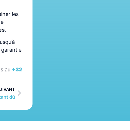
einer les
le
es
.
usqu’à
 garantie
us au
+32
UIVANT
stant dû