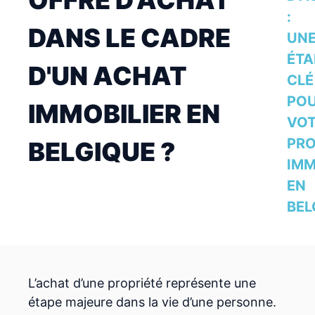
:
DANS LE CADRE
UN
ÉTA
D'UN ACHAT
CLÉ
PO
IMMOBILIER EN
VO
PRO
BELGIQUE ?
IMM
EN
BEL
L’achat d’une propriété représente une
étape majeure dans la vie d’une personne.