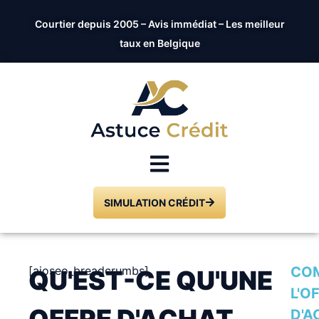
Courtier depuis 2005 – Avis immédiat – Les meilleur
taux en Belgique
SIMULATION CRÉDIT
[aioseo_breadcrumbs]
CO
QU'EST-CE QU'UNE
L'O
OFFRE D'ACHAT
D'A