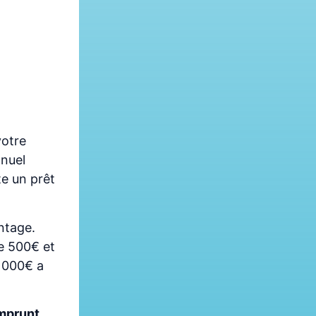
votre
nnuel
te un prêt
ntage.
re 500€ et
0 000€ a
emprunt
.