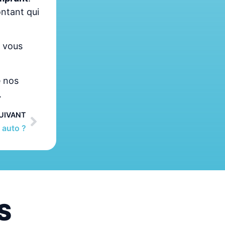
ontant qui
i vous
e nos
.
UIVANT
 auto ?
S