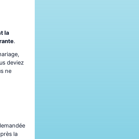
t la
urante
.
mariage,
us deviez
us ne
a demandée
près la