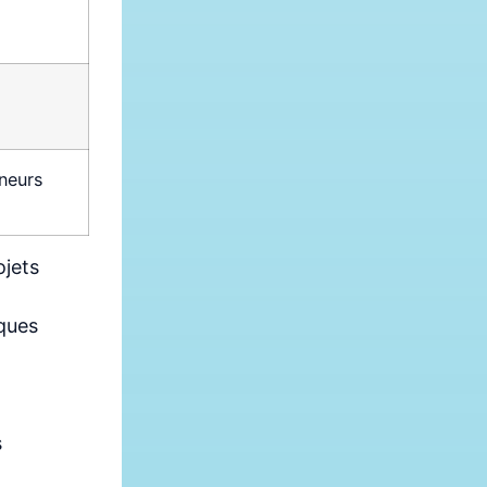
neurs
ojets
iques
,
s