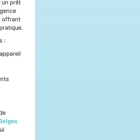
 un prêt
agence
 offrant
pratique.
s :
appareil
nts
 de
 Belges
ui