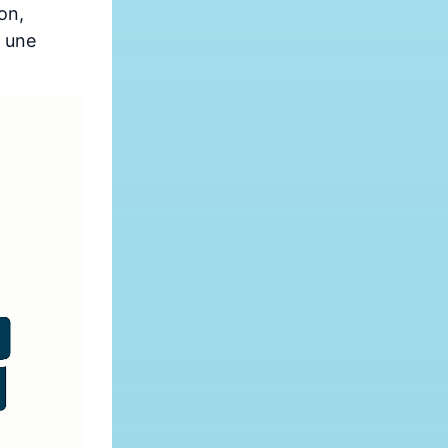
on,
e une