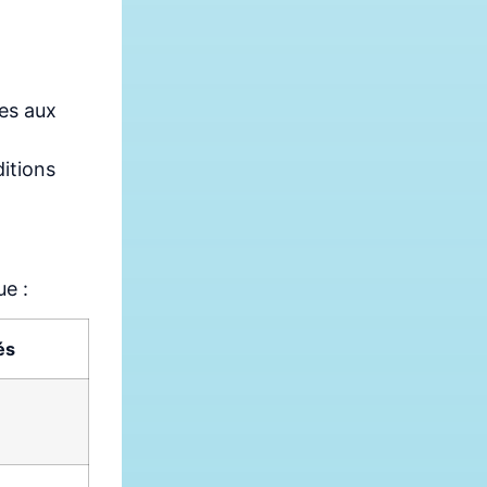
ées aux
ditions
ue :
és