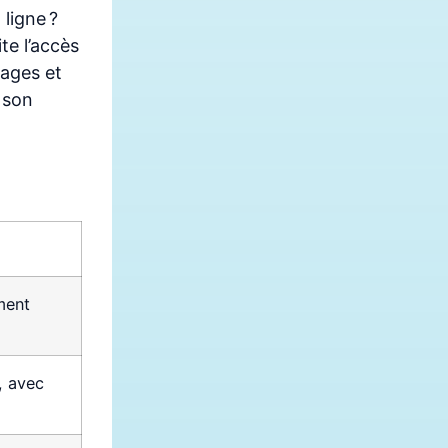
ligne ?
te l’accès
ages et
 son
ment
, avec