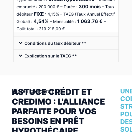
300 mois
emprunté : 200 000 € – Durée :
– Taux
FIXE
débiteur
: 4,15% – TAEG (Taux Annuel Effectif
4,54%
1 063,76 €
Global) :
– Mensualité :
–
Coût total : 319 218,00 €
Conditions du taux débiteur **
Explication sur le TAEG **
ASTUCE CRÉDIT ET
UN
[aioseo_breadcrumbs]
CO
CREDIMO : L'ALLIANCE
ST
PARFAITE POUR VOS
PO
BESOINS EN PRÊT
DE
SO
HYPOTHÉCAIRE