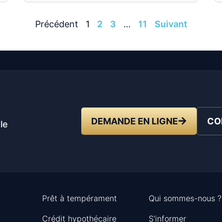
Précédent
1
2
3
…
11
Suivant
t
DEMANDE EN LIGNE
CO
le
Prêt à tempérament
Qui sommes-nous ?
Crédit hypothécaire
S’informer