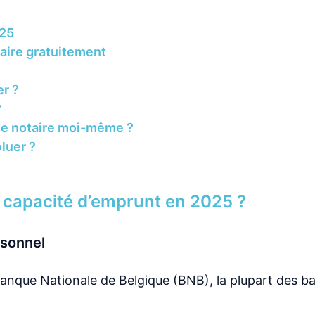
025
caire gratuitement
r ?
?
 de notaire moi-même ?
luer ?
 capacité d’emprunt en 2025 ?
rsonnel
anque Nationale de Belgique (BNB), la plupart des b