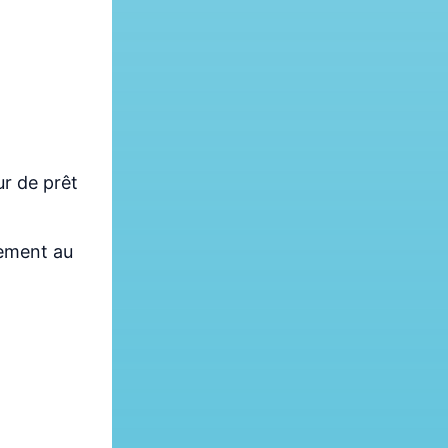
r de prêt
cement au