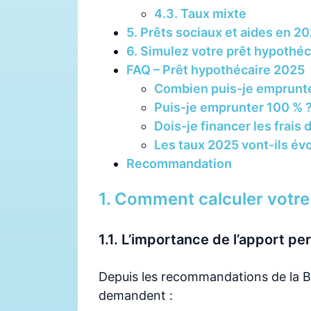
4.3. Taux mixte
5. Prêts sociaux et aides en 2
6. Simulez votre prêt hypothé
FAQ – Prêt hypothécaire 2025
Combien puis-je emprunte
Puis-je emprunter 100 % 
Dois-je financer les frais
Les taux 2025 vont-ils évo
Recommandation
1. Comment calculer votre
1.1. L’importance de l’apport pe
Depuis les recommandations de la B
demandent :