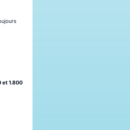
oujours
 et 1.800