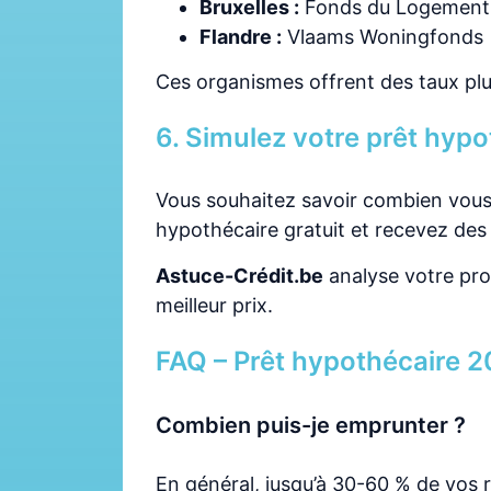
Bruxelles :
Fonds du Logement 
Flandre :
Vlaams Woningfonds
Ces organismes offrent des taux pl
6. Simulez votre prêt hyp
Vous souhaitez savoir combien vous
hypothécaire gratuit et recevez des 
Astuce-Crédit.be
analyse votre pro
meilleur prix.
FAQ – Prêt hypothécaire 
Combien puis-je emprunter ?
En général, jusqu’à 30-60 % de vos 