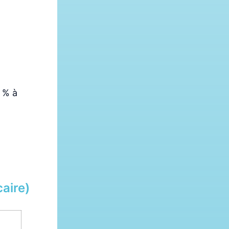
 % à
aire)