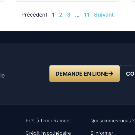
Précédent
1
2
3
…
11
Suivant
t
DEMANDE EN LIGNE
CO
le
Prêt à tempérament
Qui sommes-nous ?
Crédit hypothécaire
S’informer