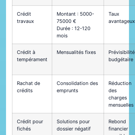
Crédit
Montant : 5000-
Taux
travaux
75000 €
avantageux
Durée : 12-120
mois
Crédit à
Mensualités fixes
Prévisibilité
tempérament
budgétaire
Rachat de
Consolidation des
Réduction
crédits
emprunts
des
charges
mensuelles
Crédit pour
Solutions pour
Rebond
fichés
dossier négatif
financier